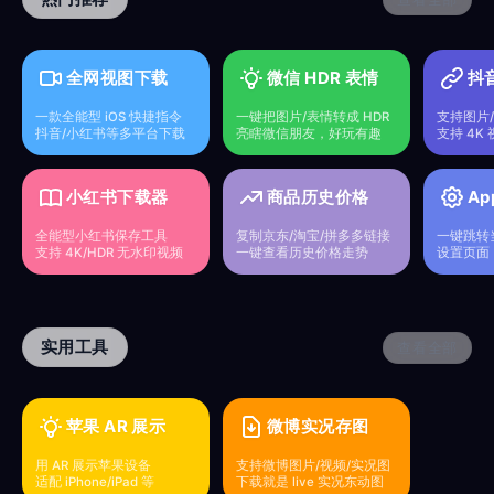
全网视图下载
微信 HDR 表情
抖
一款全能型 iOS 快捷指令
一键把图片/表情转成 HDR
支持图片/
抖音/小红书等多平台下载
亮瞎微信朋友，好玩有趣
支持 4K
小红书下载器
商品历史价格
Ap
全能型小红书保存工具
复制京东/淘宝/拼多多链接
一键跳转当
支持 4K/HDR 无水印视频
一键查看历史价格走势
设置页面
实用工具
查看全部
苹果 AR 展示
微博实况存图
用 AR 展示苹果设备
支持微博图片/视频/实况图
适配 iPhone/iPad 等
下载就是 live 实况东动图